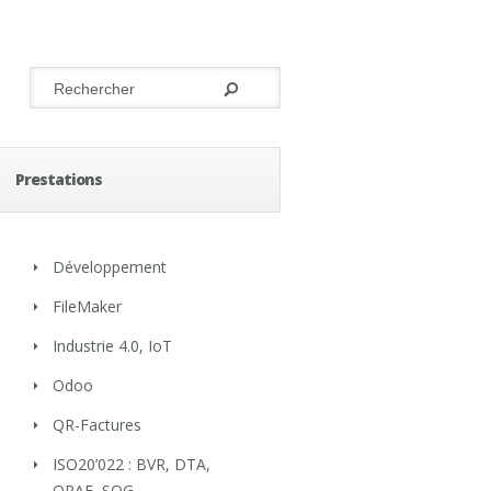
Prestations
Développement
FileMaker
Industrie 4.0, IoT
Odoo
QR-Factures
ISO20’022 : BVR, DTA,
OPAE, SOG