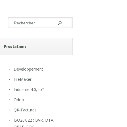
Prestations
Développement
FileMaker
Industrie 4.0, IoT
Odoo
QR-Factures
ISO20’022 : BVR, DTA,
OPAE, SOG